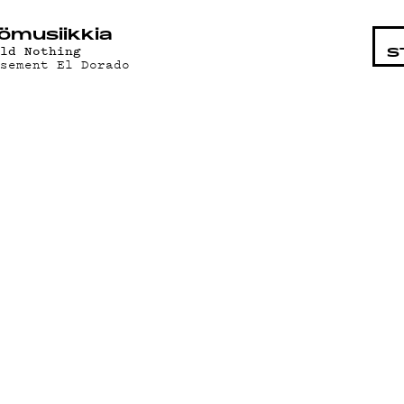
STA
ö­mu­siik­kia
ild Nothing
S
asement El Dorado