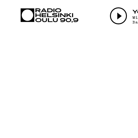
AJANKOHTAI
Y
W
B
OHJELMAT
TEKIJÄT
ON-DEMAND
PODCAST
MAINOSTA