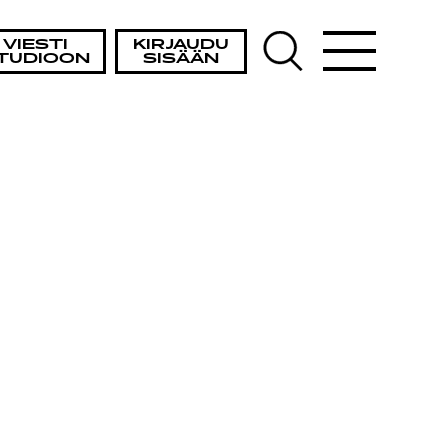
VIESTI
KIRJAUDU
TUDIOON
SISÄÄN