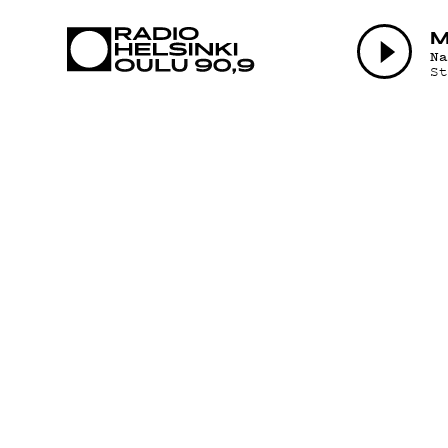
AJANKOHTAI
M
N
S
OHJELMAT
TEKIJÄT
ON-DEMAND
PODCAST
MAINOSTA