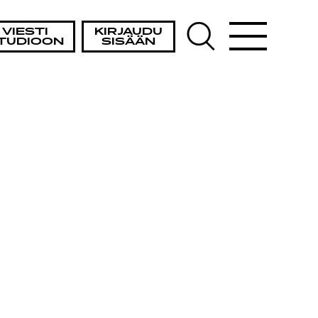
VIESTI
KIRJAUDU
TUDIOON
SISÄÄN