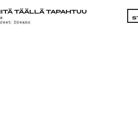
STA
ITÄ TÄÄLLÄ TAPAHTUU
as
S
treet Dreams