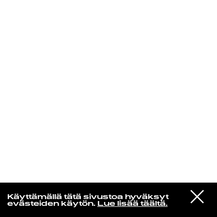
KIRJAUDU SISÄÄN
Radio Helsingin aamut
VIESTI
Elliott Smith
Käyttämällä tätä sivustoa hyväksyt
STUDIOON
Happiness [Single Version]
evästeiden käytön.
Lue lisää täältä.