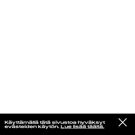
KIRJAUDU SISÄÄN
Yö­mu­siik­kia
VIESTI
Yukihiro Takahashi
Käyttämällä tätä sivustoa hyväksyt
STUDIOON
Elastic Dummy
evästeiden käytön.
Lue lisää täältä.