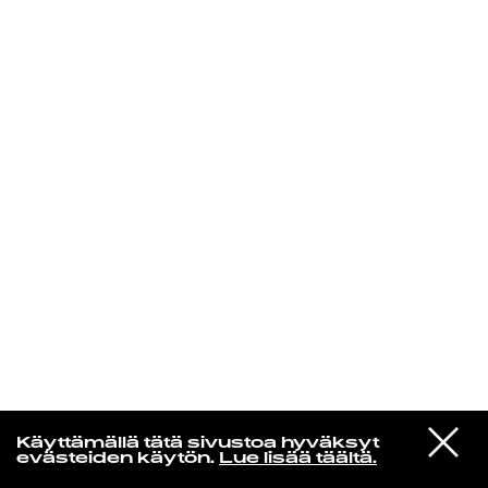
KIRJAUDU SISÄÄN
De Räp Radio Show
VIESTI
Mariya Takeuchi
Käyttämällä tätä sivustoa hyväksyt
STUDIOON
シェットランドに頬をうずめて
evästeiden käytön.
Lue lisää täältä.