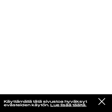
KIRJAUDU SISÄÄN
Yö­mu­siik­kia
VIESTI
Belle And Sebastian
Käyttämällä tätä sivustoa hyväksyt
STUDIOON
When You're Not With Me
evästeiden käytön.
Lue lisää täältä.