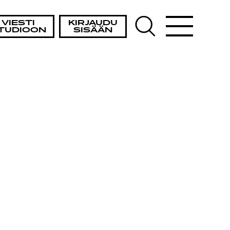
VIESTI
KIRJAUDU
TUDIOON
SISÄÄN