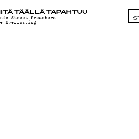
STA
ITÄ TÄÄLLÄ TAPAHTUU
anic Street Preachers
S
he Everlasting