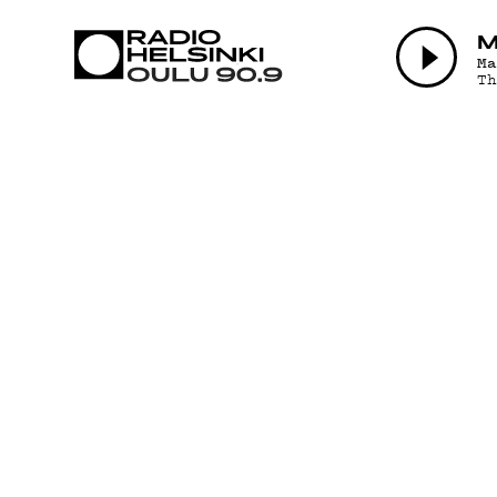
AJANKOHTAI
M
M
T
OHJELMAT
TEKIJÄT
ON-DEMAND
PODCAST
MAINOSTA