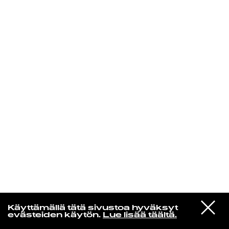
KIRJAUDU SISÄÄN
Radio Helsingin aamut
VIESTI
Deep Sea Diver
Käyttämällä tätä sivustoa hyväksyt
STUDIOON
Teardrop
evästeiden käytön.
Lue lisää täältä.