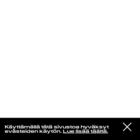
KIRJAUDU SISÄÄN
VIESTI
Laura Friman
Käyttämällä tätä sivustoa hyväksyt
STUDIOON
evästeiden käytön.
Lue lisää täältä.