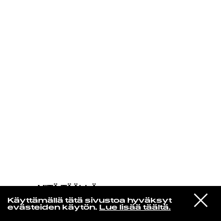
KIRJAUDU SISÄÄN
MITÄ TÄÄLLÄ
TAPAHTUU
VIESTI
Anna Calvi
Käyttämällä tätä sivustoa hyväksyt
STUDIOON
I'll Be Your Man
evästeiden käytön.
Lue lisää täältä.