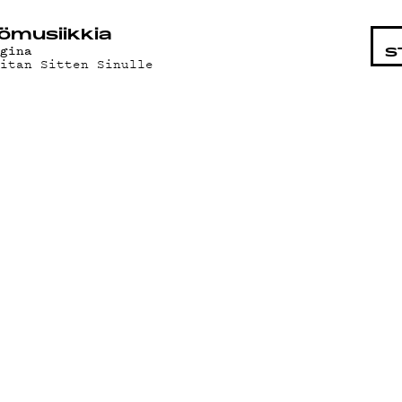
STA
ö­mu­siik­kia
egina
S
oitan Sitten Sinulle