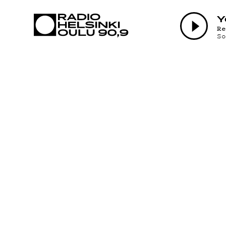
AJANKOHTAI
Y
R
S
OHJELMAT
TEKIJÄT
ON-DEMAND
PODCAST
MAINOSTA