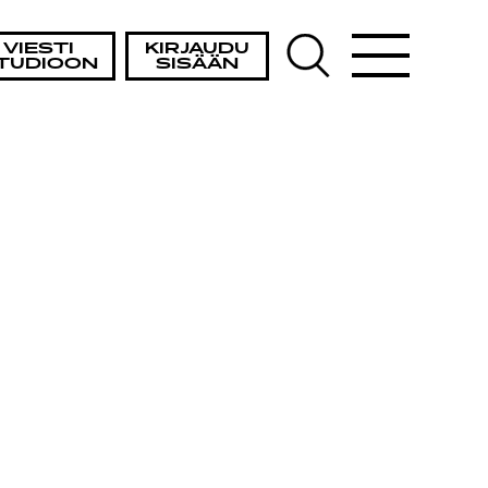
VIESTI
KIRJAUDU
TUDIOON
SISÄÄN