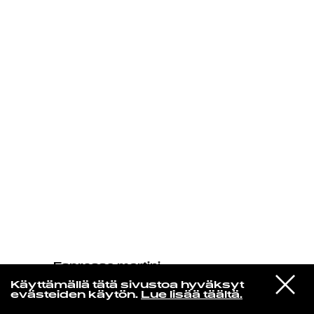
KIRJAUDU SISÄÄN
Espresso martini
Bad Bunny & Los Pleneros de la
VIESTI
Cresta
Käyttämällä tätä sivustoa hyväksyt
STUDIOON
CAFé CON RON
evästeiden käytön.
Lue lisää täältä.