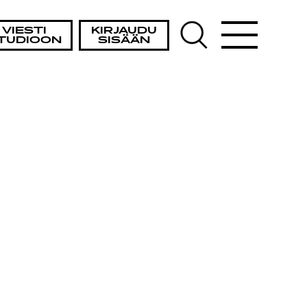
VIESTI
KIRJAUDU
TUDIOON
SISÄÄN