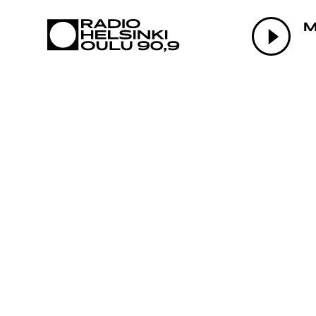
AJANKOHTAI
OHJELMAT
TEKIJÄT
ON-DEMAND
PODCAST
MAINOSTA