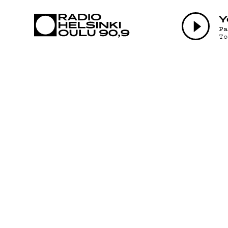
AJANKOHTAI
Y
P
T
OHJELMAT
TEKIJÄT
ON-DEMAND
PODCAST
MAINOSTA