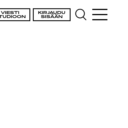
VIESTI
KIRJAUDU
TUDIOON
SISÄÄN