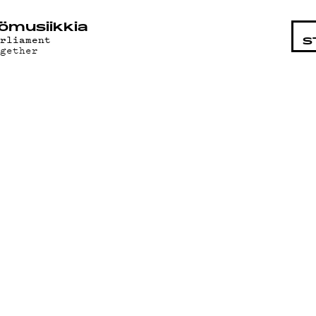
STA
ö­mu­siik­kia
arliament
S
ogether