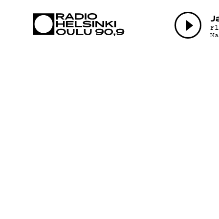
AJANKOHTAI
J
F
M
OHJELMAT
TEKIJÄT
ON-DEMAND
PODCAST
MAINOSTA