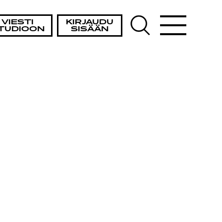
VIESTI
KIRJAUDU
TUDIOON
SISÄÄN