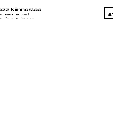
STA
azz kiinnostaa
lorence Adooni
S
am Pe'ela Su'ure