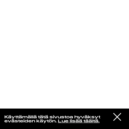
KIRJAUDU SISÄÄN
VIESTI
Rakkaudesta
Käyttämällä tätä sivustoa hyväksyt
STUDIOON
evästeiden käytön.
Lue lisää täältä.