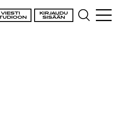
VIESTI
KIRJAUDU
TUDIOON
SISÄÄN