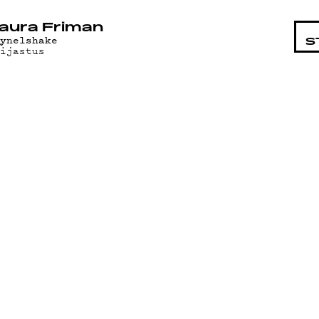
STA
aura Friman
yynelshake
S
eijastus