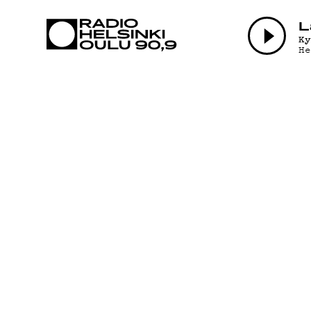
AJANKOHTAI
L
K
H
OHJELMAT
TEKIJÄT
ON-DEMAND
PODCAST
MAINOSTA