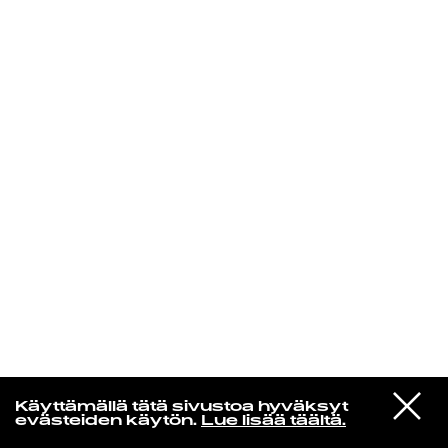
KIRJAUDU SISÄÄN
Niklas Aaltio
VIESTI
Hot Chip
Käyttämällä tätä sivustoa hyväksyt
STUDIOON
Over And Over
evästeiden käytön.
Lue lisää täältä.