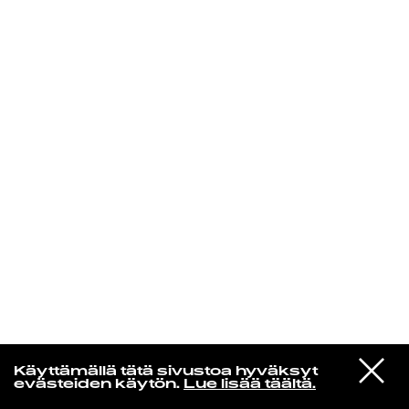
KIRJAUDU SISÄÄN
VIESTI
Norpan maailma
Käyttämällä tätä sivustoa hyväksyt
STUDIOON
evästeiden käytön.
Lue lisää täältä.