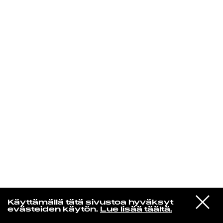
KIRJAUDU SISÄÄN
Laura Friman
VIESTI
Phoebe Bridgers
Käyttämällä tätä sivustoa hyväksyt
STUDIOON
Lost Boys
evästeiden käytön.
Lue lisää täältä.