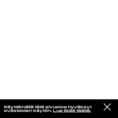
KIRJAUDU SISÄÄN
Henri Pulkkinen
VIESTI
Erykah Badu
Käyttämällä tätä sivustoa hyväksyt
STUDIOON
Twinkle
evästeiden käytön.
Lue lisää täältä.