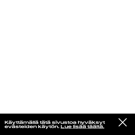
KIRJAUDU SISÄÄN
De Räp Radio Show
VIESTI
Mariya Takeuchi
Käyttämällä tätä sivustoa hyväksyt
STUDIOON
シェットランドに頬をうずめて
evästeiden käytön.
Lue lisää täältä.