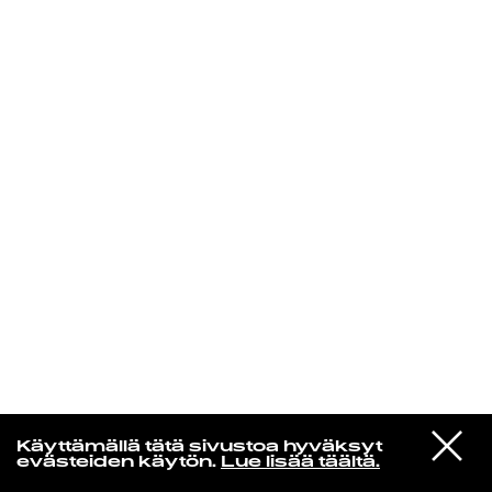
KIRJAUDU SISÄÄN
Espresso martini
VIESTI
Kaytranada
Käyttämällä tätä sivustoa hyväksyt
STUDIOON
Call U Up
evästeiden käytön.
Lue lisää täältä.