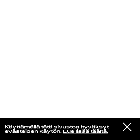
KIRJAUDU SISÄÄN
Niklas Aaltio
VIESTI
MARINA
Käyttämällä tätä sivustoa hyväksyt
STUDIOON
PRINCESS OF POWER
evästeiden käytön.
Lue lisää täältä.