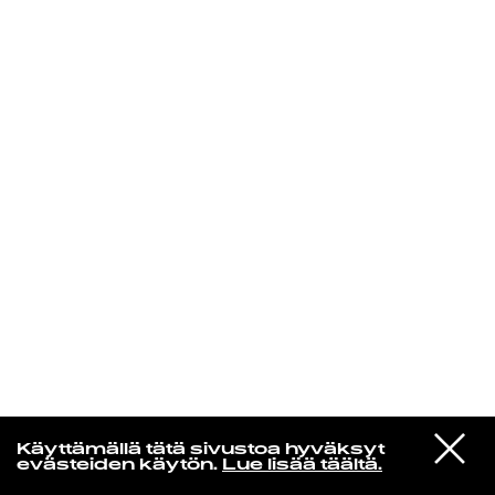
KIRJAUDU SISÄÄN
Jazz kiinnostaa
VIESTI
Florence Adooni
Käyttämällä tätä sivustoa hyväksyt
STUDIOON
Mam Pe'ela Su'ure
evästeiden käytön.
Lue lisää täältä.