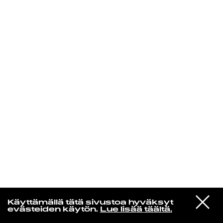
KIRJAUDU SISÄÄN
Niklas Aaltio
VIESTI
Joy Division
Käyttämällä tätä sivustoa hyväksyt
STUDIOON
Transmission
evästeiden käytön.
Lue lisää täältä.