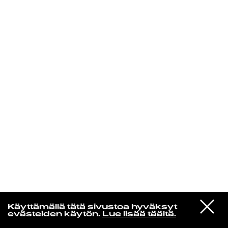
KIRJAUDU SISÄÄN
Edu Kehäkettunen
VIESTI
Glen Hansard
Käyttämällä tätä sivustoa hyväksyt
STUDIOON
Leave a Light
evästeiden käytön.
Lue lisää täältä.