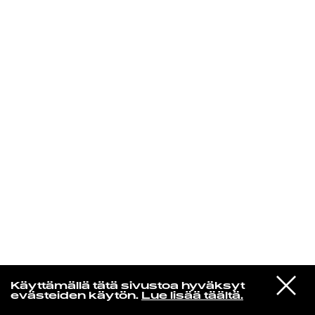
KIRJAUDU SISÄÄN
VIESTI
Kuusikielinen taivas
Käyttämällä tätä sivustoa hyväksyt
STUDIOON
evästeiden käytön.
Lue lisää täältä.