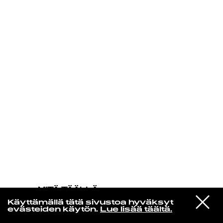
KIRJAUDU SISÄÄN
MITÄ TÄÄLLÄ
TAPAHTUU
VIESTI
Ada Aik
Käyttämällä tätä sivustoa hyväksyt
STUDIOON
Nights
evästeiden käytön.
Lue lisää täältä.