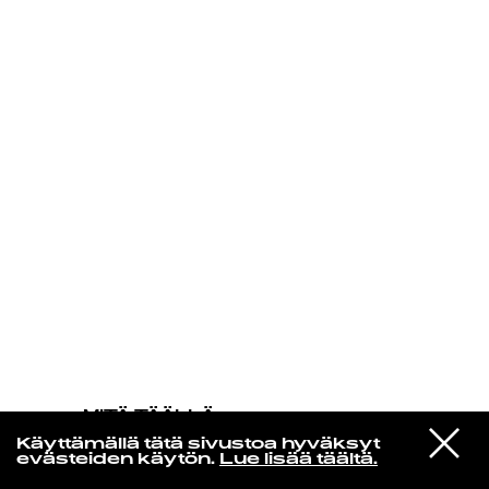
KIRJAUDU SISÄÄN
MITÄ TÄÄLLÄ
TAPAHTUU
VIESTI
The War On Drugs
Käyttämällä tätä sivustoa hyväksyt
STUDIOON
Strangest Thing
evästeiden käytön.
Lue lisää täältä.