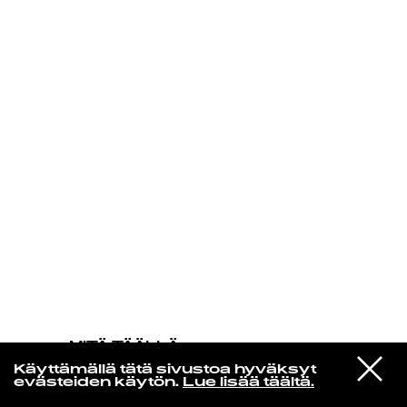
KIRJAUDU SISÄÄN
MITÄ TÄÄLLÄ
TAPAHTUU
VIESTI
Panda Bear & Sonic Boom
Käyttämällä tätä sivustoa hyväksyt
STUDIOON
Be the bridge
evästeiden käytön.
Lue lisää täältä.