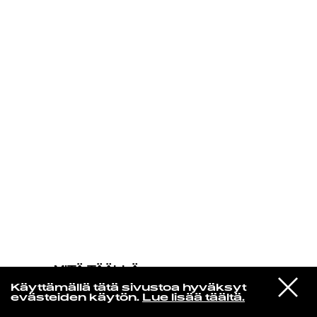
KIRJAUDU SISÄÄN
MITÄ TÄÄLLÄ
TAPAHTUU
VIESTI
Stevie Nicks
Käyttämällä tätä sivustoa hyväksyt
STUDIOON
Fire Burning
evästeiden käytön.
Lue lisää täältä.