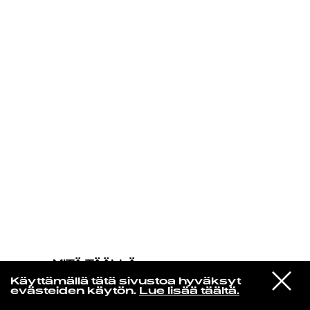
KIRJAUDU SISÄÄN
MITÄ TÄÄLLÄ
TAPAHTUU
VIESTI
Courtney Barnett
Käyttämällä tätä sivustoa hyväksyt
STUDIOON
Here's the Thing
evästeiden käytön.
Lue lisää täältä.