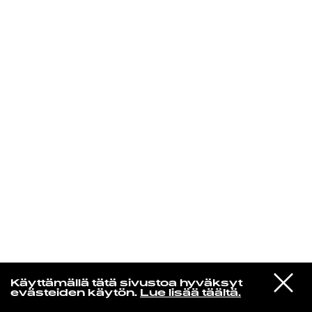
KIRJAUDU SISÄÄN
Edu Kehäkettunen
VIESTI
Mariya Takeuchi
Käyttämällä tätä sivustoa hyväksyt
STUDIOON
シェットランドに頬をうずめて
evästeiden käytön.
Lue lisää täältä.