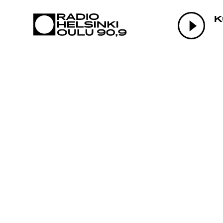
AJANKOHTAI
K
OHJELMAT
TEKIJÄT
ON-DEMAND
PODCAST
MAINOSTA