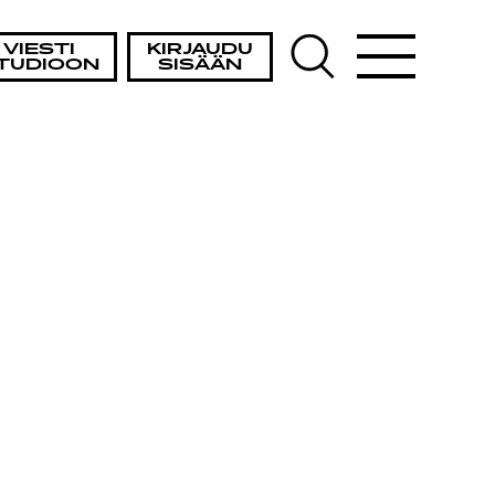
VIESTI
KIRJAUDU
TUDIOON
SISÄÄN