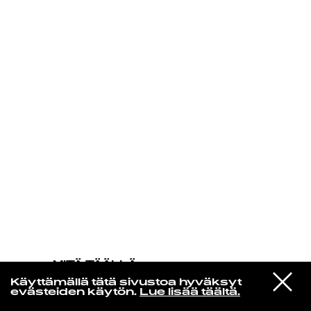
KIRJAUDU SISÄÄN
MITÄ TÄÄLLÄ
TAPAHTUU
VIESTI
Phoebe Bridgers
Käyttämällä tätä sivustoa hyväksyt
STUDIOON
Lost Boys
evästeiden käytön.
Lue lisää täältä.