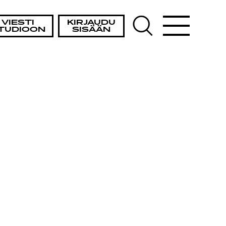
VIESTI
KIRJAUDU
TUDIOON
SISÄÄN