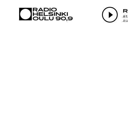
AJANKOHTAI
R
A
A
OHJELMAT
TEKIJÄT
ON-DEMAND
PODCAST
MAINOSTA