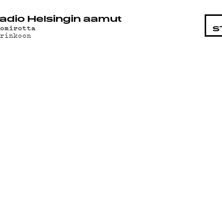
STA
adio Helsingin aamut
tomirotta
S
urinkoon