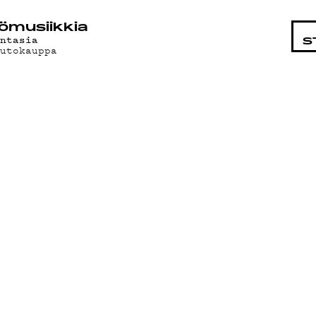
STA
ö­mu­siik­kia
antasia
S
uutokauppa