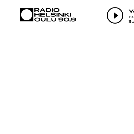
AJANKOHTAI
Y
F
H
OHJELMAT
TEKIJÄT
ON-DEMAND
PODCAST
MAINOSTA