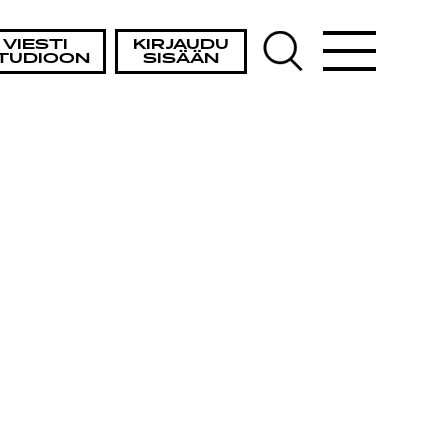
VIESTI
KIRJAUDU
TUDIOON
SISÄÄN