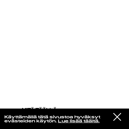
KIRJAUDU SISÄÄN
MITÄ TÄÄLLÄ
TAPAHTUU
VIESTI
Drugdealer
Käyttämällä tätä sivustoa hyväksyt
STUDIOON
Theme For Alessandro
evästeiden käytön.
Lue lisää täältä.