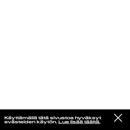
KIRJAUDU SISÄÄN
Yö­mu­siik­kia
VIESTI
Liekki
Käyttämällä tätä sivustoa hyväksyt
STUDIOON
Rannalla
evästeiden käytön.
Lue lisää täältä.