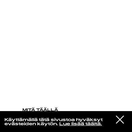
KIRJAUDU SISÄÄN
MITÄ TÄÄLLÄ
TAPAHTUU
VIESTI
Evgueni Galperine & Sergei
Käyttämällä tätä sivustoa hyväksyt
STUDIOON
Nakariakov
evästeiden käytön.
Lue lisää täältä.
After The Storm