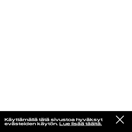
KIRJAUDU SISÄÄN
Radio Helsingin aamut
VIESTI
Dinosaur Jr.
Käyttämällä tätä sivustoa hyväksyt
STUDIOON
Blowin' Up
evästeiden käytön.
Lue lisää täältä.