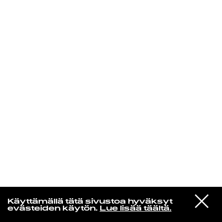
KIRJAUDU SISÄÄN
VIESTI
Jotain lainattua
Käyttämällä tätä sivustoa hyväksyt
STUDIOON
evästeiden käytön.
Lue lisää täältä.