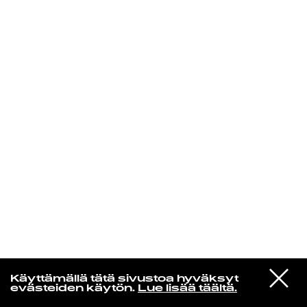
KIRJAUDU SISÄÄN
Laura Friman
VIESTI
louna0nline
Käyttämällä tätä sivustoa hyväksyt
STUDIOON
kevät tulee kun sä palaat
evästeiden käytön.
Lue lisää täältä.