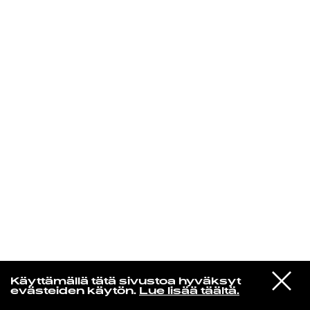
KIRJAUDU SISÄÄN
De Räp Radio Show
VIESTI
Mariya Takeuchi
Käyttämällä tätä sivustoa hyväksyt
STUDIOON
シェットランドに頬をうずめて
evästeiden käytön.
Lue lisää täältä.