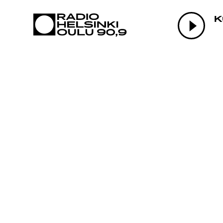
AJANKOHTAI
K
OHJELMAT
TEKIJÄT
ON-DEMAND
PODCAST
MAINOSTA