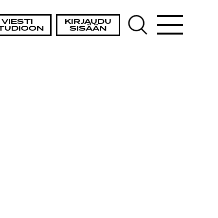
VIESTI
KIRJAUDU
TUDIOON
SISÄÄN