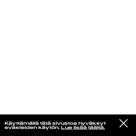
KIRJAUDU SISÄÄN
Yö­mu­siik­kia
VIESTI
Dj Kridlokk
Käyttämällä tätä sivustoa hyväksyt
STUDIOON
Kalman attasea
evästeiden käytön.
Lue lisää täältä.