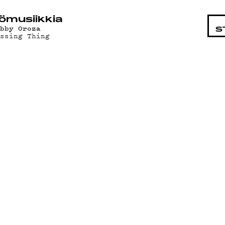
STA
ö­mu­siik­kia
obby Oroza
S
assing Thing