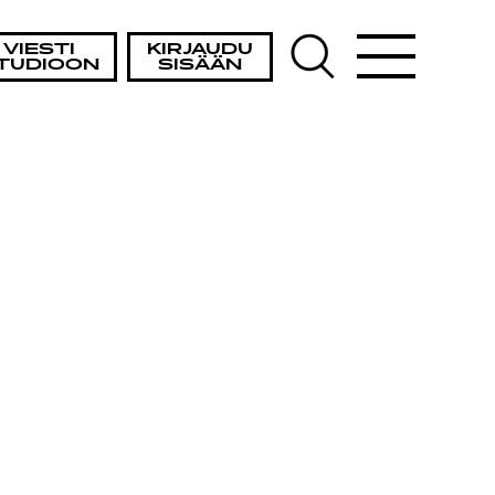
VIESTI
KIRJAUDU
TUDIOON
SISÄÄN