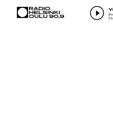
AJANKOHTAI
Y
B
P
OHJELMAT
TEKIJÄT
ON-DEMAND
PODCAST
MAINOSTA