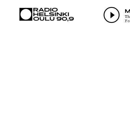
AJANKOHTAI
M
T
F
OHJELMAT
TEKIJÄT
ON-DEMAND
PODCAST
MAINOSTA