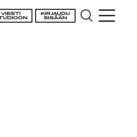
VIESTI
KIRJAUDU
TUDIOON
SISÄÄN