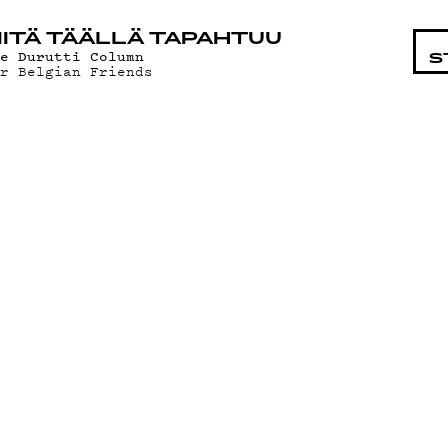
STA
ITÄ TÄÄLLÄ TAPAHTUU
he Durutti Column
S
or Belgian Friends