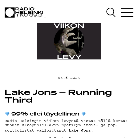
AJANKOHTAISTA
OHJELMAT
TEKIJÄT
ON-DEMAND
13.6.2023
PODCAST
Lake Jons – Running
Third
MAINOSTA
99% ellei täydellinen
Radio Helsingin viikon levystä vastaa tällä kertaa
Suomen ulkopuolellakin Spotifyn indie- ja pop-
Lake Jons
soittolistat valloittanut
.