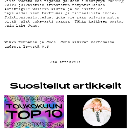
YHTEYSTIEDOT
Viisi vuotta edeltäjänsä jälkeen ilmestynyt
Running
Third
julkaistiin arvostetun newyorkilaisen
G LIVELAB
AntiFragile Musicin kautta ja se esittelee
täyslaidallisen tarttuvaa ja taiteellista indie-
folktronicailottelua, joka vie pään pilviin mutta
pitää jalat tukevasti maassa. Tähän kaikkeen pystyy
vain Lake Jons.
YSTÄVÄKLUBI
Mikko Pennanen
Jooel Jons
ja
kävivät kertomassa
TIETOSUOJA
uudesta levystä
9.6.
Jaa artikkeli
KIRJAUDU SISÄÄN
Suositellut artikkelit